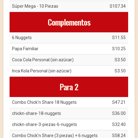
Súper Mega - 10 Piezas
S107.34
Complementos
6 Nuggets
S11.55
Papa Familiar
S10.25
Coca Cola Personal (sin azúcar)
S3.50
Inca Kola Personal (sin azúcar)
S3.50
Para 2
Combo Chick'n Share 18 Nuggets
S47.21
chickn-share-18-nuggets
S36.00
chickn-share-3-piezas-6-nuggets
S32.40
Combo Chick'n Share (3 piezas) + 6 nuggets
S58.24