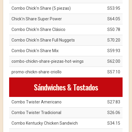
Combo Chick'n Share (5 piezas)
S53.95
Chick'n Share Super Power
S64.05
Combo Chick'n Share Clásico
S50.78
Combo Chick'n Share Full Nuggets
S70.20
Combo Chick'n Share Mix
S59.93
combo-chickn-share-piezas-hot-wings
S62.00
promo-chickn-share-criollo
S57.10
Sándwiches & Tostados
Combo Twister Americano
S27.83
Combo Twister Tradicional
S26.06
Combo Kentucky Chicken Sandwich
S34.15