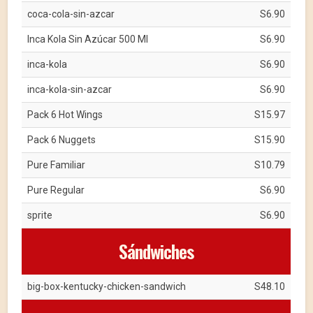
coca-cola-sin-azcar
S6.90
Inca Kola Sin Azúcar 500 Ml
S6.90
inca-kola
S6.90
inca-kola-sin-azcar
S6.90
Pack 6 Hot Wings
S15.97
Pack 6 Nuggets
S15.90
Pure Familiar
S10.79
Pure Regular
S6.90
sprite
S6.90
Sándwiches
big-box-kentucky-chicken-sandwich
S48.10