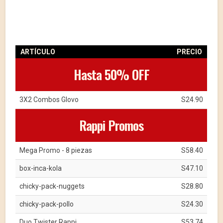
ARTÍCULO
PRECIO
Hasta 50% OFF
3X2 Combos Glovo
S24.90
Rappi Promos
Mega Promo - 8 piezas
S58.40
box-inca-kola
S47.10
chicky-pack-nuggets
S28.80
chicky-pack-pollo
S24.30
Duo Twister Rappi
S53.74