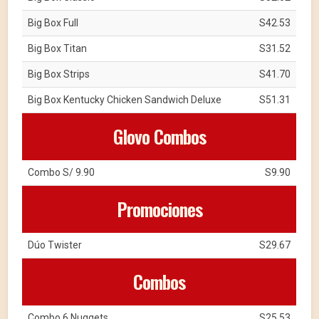
Big Box Full
S42.53
Big Box Titan
S31.52
Big Box Strips
S41.70
Big Box Kentucky Chicken Sandwich Deluxe
S51.31
Glovo Combos
Combo S/ 9.90
S9.90
Promociones
Dúo Twister
S29.67
Combos
Combo 6 Nuggets
S25.53