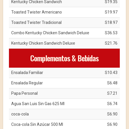
Kentucky Chicken Sandwich
S19.35
Toasted Twister Americano
S19.97
Toasted Twister Tradicional
S18.97
Combo Kentucky Chicken Sandwich Deluxe
S36.53
Kentucky Chicken Sandwich Deluxe
S21.76
Complementos & Bebidas
Ensalada Familiar
S10.43
Ensalada Regular
S6.48
Papa Personal
S7.21
Agua San Luis Sin Gas 625 Ml
S6.74
coca-cola
S6.90
Coca-cola Sin Azúcar 500 Ml
S6.90