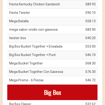
Fiesta Kentucky Chicken Sandwich
S89.93
Fiesta Twister
S90.10
Mega Batalla
S58.13
mega-sabor-criollo-con-gaseosa
S83.90
twister-box
S40.20
Big Box Bucket Together + Ensalada
S53.00
Big Box Bucket Together + Puré
S46.10
Mega Bucket Together
S68.30
Mega Bucket Together Con Gaseosa
S76.30
Mega Promo - 6 Piezas
S46.72
Big Box
Big Box Classic
S32.62