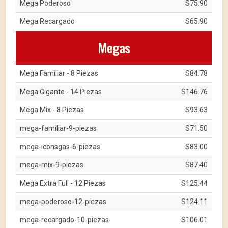
Mega Poderoso
S75.90
Mega Recargado
S65.90
Megas
Mega Familiar - 8 Piezas
S84.78
Mega Gigante - 14 Piezas
S146.76
Mega Mix - 8 Piezas
S93.63
mega-familiar-9-piezas
S71.50
mega-iconsgas-6-piezas
S83.00
mega-mix-9-piezas
S87.40
Mega Extra Full - 12 Piezas
S125.44
mega-poderoso-12-piezas
S124.11
mega-recargado-10-piezas
S106.01