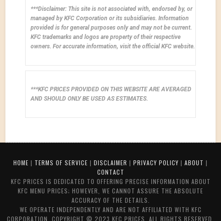
***Disclaimer: This site is not associated with, endorsed by, or
managed by KFC Corporation or its subsidiaries. Information
provided is for general purposes only and may not be current.
KFC trademarks and logos are property of their respective
owners. For accurate information, visit the official KFC website.
***KFC PRICES PROVIDED ON THIS WEBSITE ARE AVERAGED
AND SHOULD ONLY BE USED AS ESTIMATES.
HOME
|
TERMS OF SERVICE
|
DISCLAIMER
|
PRIVACY POLICY
|
ABOUT
|
CONTACT
KFC PRICES IS DEDICATED TO OFFERING PRECISE INFORMATION ABOUT
KFC MENU PRICES; HOWEVER, WE CANNOT ASSURE THE ABSOLUTE
ACCURACY OF THE DETAILS.
WE OPERATE INDEPENDENTLY AND ARE NOT AFFILIATED WITH KFC
CORPORATION. COPYRIGHT © 2023 KFC PRICES. ALL RIGHTS RESERVED.